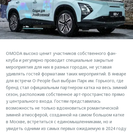
Страхование
Клиентская поддержка
Обратная связь
Кредитный калькулятор
O&J Автоклуб
Аксессуары
Клуб владельцев OMODA
Одежда и сувениры
Приложение O&J
Оригинальные аксессуары
Аксессуары
OMODA высоко ценит участников собственного фан-
Запчасти
Одежда и сувениры
клуба и регулярно проводит специальные закрытые
мероприятия для них в разных городах, не уставая
Трейд-ин
Оригинальные аксессуары
удивлять гостей форматами таких мероприятий. В январе
Калькулятор трейд-ин
Запчасти
для встречи O-People был выбран Парк им. Горького, где
бренд стал официальным партнером катка на весь зимний
сезон, расположив собственное арт-пространство прямо
у центрального входа. Гостям представилась
возможность не только вдохновиться романтической
зимней атмосферой, созданной на самом большом катке
в Москве, встретиться с единомышленниками, но и
увидеть одними из самых первых ожидаемую в 2024 году