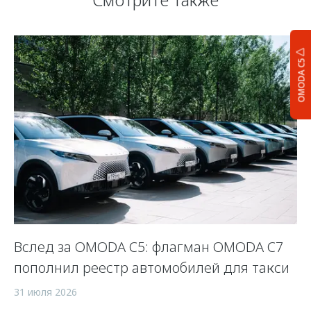
OMODA C5
Вслед за OMODA C5: флагман OMODA C7
С
пополнил реестр автомобилей для такси
п
а
31 июля 2026