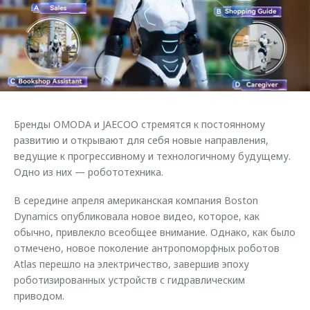
Страхование
Клиентская поддержка
Обратная связь
Кредитный калькулятор
O&J Автоклуб
Аксессуары
Клуб владельцев OMODA
Одежда и сувениры
Приложение O&J
Оригинальные аксессуары
Аксессуары
Бренды OMODA и JAECOO стремятся к постоянному
Запчасти
Одежда и сувениры
развитию и открывают для себя новые направления,
ведущие к прогрессивному и технологичному будущему.
Трейд-ин
Оригинальные аксессуары
Одно из них — робототехника.
Калькулятор трейд-ин
Запчасти
В середине апреля американская компания Boston
Dynamics опубликовала новое видео, которое, как
обычно, привлекло всеобщее внимание. Однако, как было
отмечено, новое поколение антропоморфных роботов
Atlas перешло на электричество, завершив эпоху
роботизированных устройств с гидравлическим
приводом.