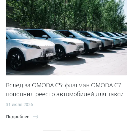
Вслед за OMODA C5: флагман OMODA C7
С
пополнил реестр автомобилей для такси
п
а
31 июля 2026
5 
Подробнее
По