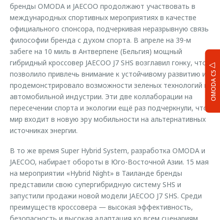
бренды OMODA и JAECOO продолжают участвовать в
международных спортивных мероприятиях в качестве
официального спонсора, подчеркивая неразрывную связь
философии бренда с духом спорта. В апреле на 39-м
забеге на 10 миль в Антверпене (Бельгия) мощный
гибридный кроссовер JAECOO J7 SHS возглавил гонку, что
позволило привлечь внимание к устойчивому развитию и
OMODA C5
продемонстрировало возможности зеленых технологий в
автомобильной индустрии. Эти две коллаборации на
пересечении спорта и экологии ещё раз подчеркнули, что
мир входит в новую эру мобильности на альтернативных
источниках энергии.
В то же время Super Hybrid System, разработка OMODA и
JAECOO, набирает обороты в Юго-Восточной Азии. 15 мая
на мероприятии «Hybrid Night» в Таиланде бренды
представили свою супергибридную систему SHS и
запустили продажи новой модели JAECOO J7 SHS. Среди
преимуществ кроссовера — высокая эффективность,
безопасность и высокая адаптация ко всем сценариям