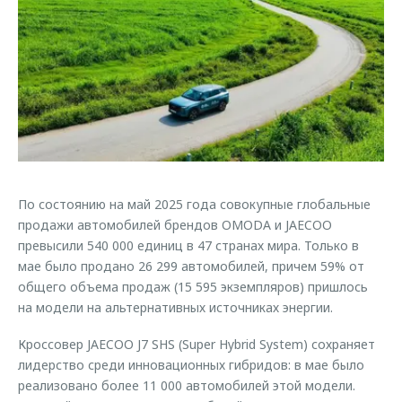
Страхование
Клиентская поддержка
Обратная связь
Кредитный калькулятор
O&J Автоклуб
Аксессуары
Клуб владельцев OMODA
Одежда и сувениры
Приложение O&J
Оригинальные аксессуары
Аксессуары
Запчасти
Одежда и сувениры
По состоянию на май 2025 года совокупные глобальные
Трейд-ин
Оригинальные аксессуары
продажи автомобилей брендов OMODA и JAECOO
Калькулятор трейд-ин
Запчасти
превысили 540 000 единиц в 47 странах мира. Только в
мае было продано 26 299 автомобилей, причем 59% от
общего объема продаж (15 595 экземпляров) пришлось
на модели на альтернативных источниках энергии.
Кроссовер JAECOO J7 SHS (Super Hybrid System) сохраняет
лидерство среди инновационных гибридов: в мае было
реализовано более 11 000 автомобилей этой модели.