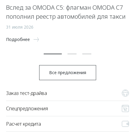
Вслед за OMODA C5: флагман OMODA C7
С
пополнил реестр автомобилей для такси
п
а
31 июля 2026
5 
Подробнее
По
Все предложения
Заказ тест-драйва
Спецпредложения
Расчет кредита