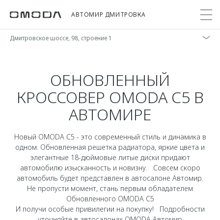
АВТОМИР ДМИТРОВКА
Дмитровское шоссе, 98, строение 1
Покупателям
Мир OMODA
Владельцам
Модели
ОБНОВЛЕННЫЙ
КРОССОВЕР OMODA С5 В
C5
Выбор и покупка
Сервис
О бренде
АВТОМИРЕ
от 2 299 000 ₽*
Сравнить комплектации
Записаться на сервис
Новости
Записаться на тест-драйв
Кузовной ремонт
Онлайн-сервисы
Новый OMODA С5 - это современный стиль и динамика в
C7
Cпецпредложения
одном. Обновленная решетка радиатора, яркие цвета и
Поддержка
Приложение O&J
от 2 739 000 ₽*
элегантные 18-дюймовые литые диски придают
Прайс-листы
Помощь на дороге
Клуб владельцев OMODA
автомобилю изысканность и новизну. Совсем скоро
OMODA Лизинг
автомобиль будет представлен в автосалоне Автомир.
Гарантия
Бренд JAECOO
Не пропусти момент, стань первым обладателем
Кредит и страхование
Дополнительная техническая поддержка
Обновленного OMODA С5
И получи особые привилегии на покупку! Подробности
Правовая информация
Кредитные программы
Руководства по эксплуатации
уточняйте в автосалонах OMODA Автомир