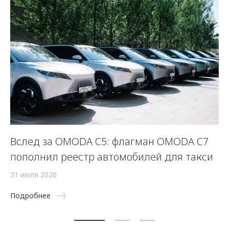
Вслед за OMODA C5: флагман OMODA C7
С
пополнил реестр автомобилей для такси
п
а
31 июля 2026
5 
Подробнее
По