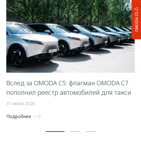
OMODA C5
Вслед за OMODA C5: флагман OMODA C7
С
пополнил реестр автомобилей для такси
п
а
31 июля 2026
5 
Подробнее
По