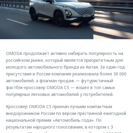
Страхование
Клиентская поддержка
Обратная связь
Кредитный калькулятор
O&J Автоклуб
Аксессуары
Клуб владельцев OMODA
Одежда и сувениры
Приложение O&J
Оригинальные аксессуары
Аксессуары
OMODA продолжает активно набирать популярность на
Запчасти
Одежда и сувениры
российском рынке, который является приоритетным для
молодого автомобильного бренда из Китая. За один год
Трейд-ин
Оригинальные аксессуары
присутствия в России компания реализовала более 30 000
Калькулятор трейд-ин
Запчасти
автомобилей, а флагман продаж — футуристичный
фастбэк-кроссовер OMODA C5 — вошел в топ самых
популярных легковых автомобилей у потребителей.
Кроссовер OMODA C5 признан лучшим компактным
внедорожником России по версии престижной ежегодной
национальной премии «Автомобиль года». По
результатам народного голосования, в котором с 3