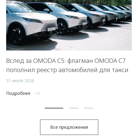
Вслед за OMODA C5: флагман OMODA C7
С
пополнил реестр автомобилей для такси
п
а
31 июля 2026
5 
Подробнее
По
Все предложения