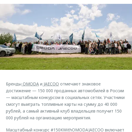
Страхование
Клиентская поддержка
Обратная связь
Кредитный калькулятор
O&J Автоклуб
Аксессуары
Клуб владельцев OMODA
Одежда и сувениры
Приложение O&J
Оригинальные аксессуары
Аксессуары
Запчасти
Одежда и сувениры
Трейд-ин
Оригинальные аксессуары
Калькулятор трейд-ин
Запчасти
Бренды
OMODA
и
JAECOO
отмечают знаковое
достижение — 150 000 проданных автомобилей в России
— масштабным конкурсом в социальных сетях. Участники
смогут выиграть топливные карты на сумму до 40 000
рублей, а самый активный клуб владельцев получит 150
000 рублей на организацию мероприятия.
Масштабный конкурс #150KWithOMODAJAECOO включает