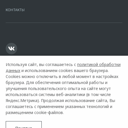
7728168971 ОГРН 1027700067328 место нахождение 107078, г.
Москва, ул. Каланчевская, д. 27. Ген.лицензия ЦБ РФ № 1326 от
КОНТАКТЫ
16.01.2015. Предложение ограничено и не является публичной
офертой.
Используя сайт, вы соглашаетесь с
политикой обработки
данных
и использованием cookies вашего браузера.
Cookies можно отключить в любой момент в настройках
браузера. Для обеспечения оптимальной работы и
улучшения пользовательского опыта на сайте могут
использоваться системы веб-аналитики (в том числе
Горячая линия OMODA:
+7 (495) 260-39-88
Яндекс.Метрика). Продолжая использование сайта, Вы
соглашаетесь с применением указанных технологий и
© 2026 Автомир
размещением cookie-файлов.
Модельный ряд
Архивные модели
Контакты
Правовая информация