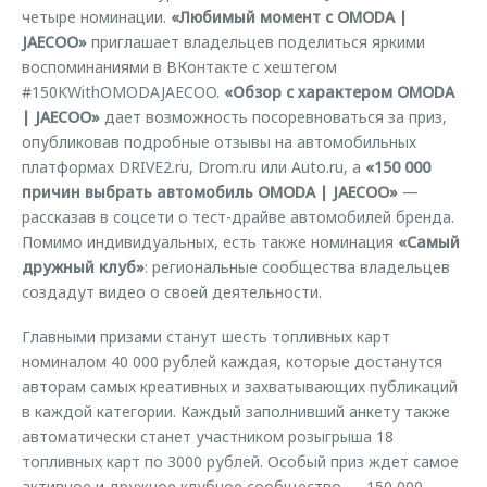
четыре номинации.
«Любимый момент с OMODA |
JAECOO»
приглашает владельцев поделиться яркими
воспоминаниями в ВКонтакте с хештегом
#150KWithOMODAJAECOO.
«Обзор с характером OMODA
| JAECOO»
дает возможность посоревноваться за приз,
опубликовав подробные отзывы на автомобильных
платформах DRIVE2.ru, Drom.ru или Auto.ru, а
«150 000
причин выбрать автомобиль OMODA | JAECOO»
—
рассказав в соцсети о тест-драйве автомобилей бренда.
Помимо индивидуальных, есть также номинация
«Самый
дружный клуб»
: региональные сообщества владельцев
создадут видео о своей деятельности.
Главными призами станут шесть топливных карт
номиналом 40 000 рублей каждая, которые достанутся
авторам самых креативных и захватывающих публикаций
в каждой категории. Каждый заполнивший анкету также
автоматически станет участником розыгрыша 18
топливных карт по 3000 рублей. Особый приз ждет самое
активное и дружное клубное сообщество — 150 000