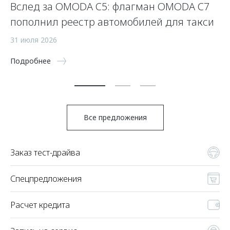
Вслед за OMODA C5: флагман OMODA C7
С
пополнил реестр автомобилей для такси
п
а
31 июля 2026
5 
Подробнее
По
Все предложения
Заказ тест-драйва
Спецпредложения
Расчет кредита