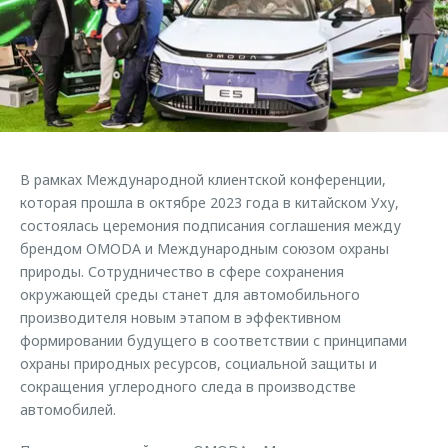
Страхование
Клиентская поддержка
Обратная связь
Кредитный калькулятор
O&J Автоклуб
Аксессуары
Клуб владельцев OMODA
Одежда и сувениры
Приложение O&J
Оригинальные аксессуары
Аксессуары
В рамках Международной клиентской конференции,
Запчасти
Одежда и сувениры
которая прошла в октябре 2023 года в китайском Уху,
состоялась церемония подписания соглашения между
Трейд-ин
Оригинальные аксессуары
брендом OMODA и Международным союзом охраны
Калькулятор трейд-ин
Запчасти
природы. Сотрудничество в сфере сохранения
окружающей среды станет для автомобильного
производителя новым этапом в эффективном
формировании будущего в соответствии с принципами
охраны природных ресурсов, социальной защиты и
сокращения углеродного следа в производстве
автомобилей.