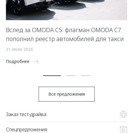
Вслед за OMODA C5: флагман OMODA C7
С
пополнил реестр автомобилей для такси
п
а
31 июля 2026
5 
Подробнее
По
Все предложения
Заказ тест-драйва
Спецпредложения