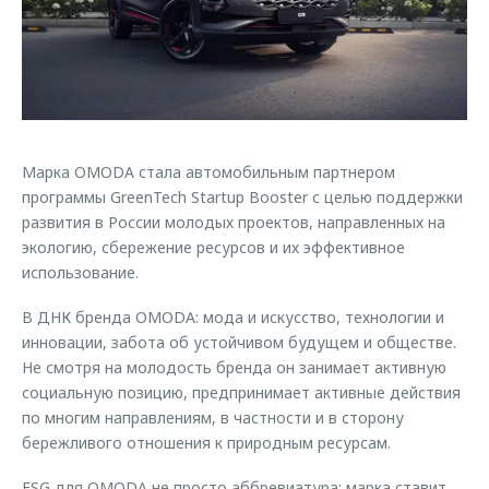
Страхование
Клиентская поддержка
Обратная связь
Кредитный калькулятор
O&J Автоклуб
Аксессуары
Клуб владельцев OMODA
Одежда и сувениры
Приложение O&J
Оригинальные аксессуары
Марка OMODA стала автомобильным партнером
Аксессуары
программы GreenTech Startup Booster с целью поддержки
Запчасти
Одежда и сувениры
развития в России молодых проектов, направленных на
экологию, сбережение ресурсов и их эффективное
Трейд-ин
Оригинальные аксессуары
использование.
Калькулятор трейд-ин
Запчасти
В ДНК бренда OMODA: мода и искусство, технологии и
инновации, забота об устойчивом будущем и обществе.
Не смотря на молодость бренда он занимает активную
социальную позицию, предпринимает активные действия
по многим направлениям, в частности и в сторону
бережливого отношения к природным ресурсам.
ESG для OMODA не просто аббревиатура: марка ставит