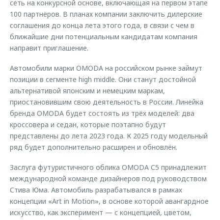
сеть на конкурсной основе, включающая на первом этапе
Страхование
Клиентская поддержка
Обратная связь
100 партнёров. В планах компании заключить дилерские
Кредитный калькулятор
соглашения до конца лета этого года, в связи с чем в
O&J Автоклуб
ближайшие дни потенциальным кандидатам компания
Аксессуары
Клуб владельцев OMODA
направит приглашение.
Одежда и сувениры
Приложение O&J
Автомобили марки OMODA на российском рынке займут
Оригинальные аксессуары
позиции в сегменте high middle. Они станут достойной
Аксессуары
Запчасти
альтернативой японским и немецким маркам,
Одежда и сувениры
приостановившим свою деятельность в России. Линейка
Трейд-ин
бренда OMODA будет состоять из трёх моделей: два
Оригинальные аксессуары
кроссовера и седан, которые поэтапно будут
Калькулятор трейд-ин
Запчасти
представлены до лета 2023 года. К 2025 году модельный
ряд будет дополнительно расширен и обновлён.
Заслуга футуристичного облика OMODA С5 принадлежит
международной команде дизайнеров под руководством
Стива Юма. Автомобиль разрабатывался в рамках
концепции «Art in Motion», в основе которой авангардное
искусство, как эксперимент — с концепцией, цветом,