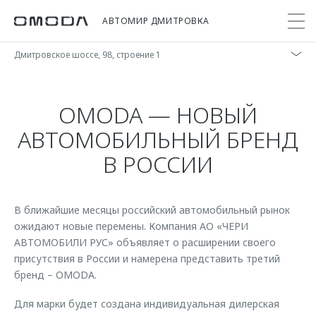
АВТОМИР ДМИТРОВКА
Дмитровское шоссе, 98, строение 1
Покупателям
Мир OMODA
Владельцам
Модели
OMODA — НОВЫЙ
АВТОМОБИЛЬНЫЙ БРЕНД
C5
Выбор и покупка
Сервис
О бренде
В РОССИИ
от 2 299 000 ₽*
Сравнить комплектации
Записаться на сервис
Новости
Записаться на тест-драйв
Кузовной ремонт
Онлайн-сервисы
C7
Cпецпредложения
В ближайшие месяцы российский автомобильный рынок
Поддержка
Приложение O&J
от 2 739 000 ₽*
ожидают новые перемены. Компания АО «ЧЕРИ
Прайс-листы
Помощь на дороге
Клуб владельцев OMODA
АВТОМОБИЛИ РУС» объявляет о расширении своего
OMODA Лизинг
присутствия в России и намерена представить третий
Гарантия
Бренд JAECOO
бренд – OMODA.
Кредит и страхование
Дополнительная техническая поддержка
Правовая информация
Кредитные программы
Руководства по эксплуатации
Для марки будет создана индивидуальная дилерская