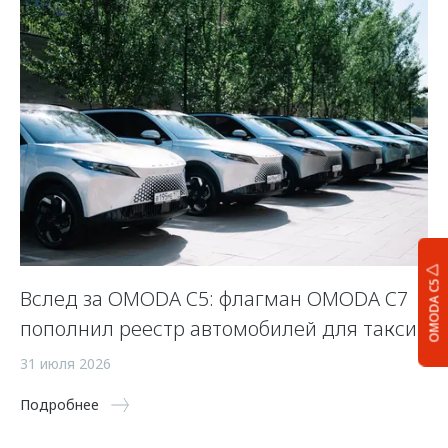
OMODA C5
Вслед за OMODA C5: флагман OMODA C7
С
пополнил реестр автомобилей для такси
п
а
31 июля 2026
5 
Подробнее
По