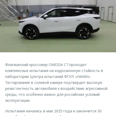
Страхование
Клиентская поддержка
Обратная связь
Кредитный калькулятор
O&J Автоклуб
Аксессуары
Клуб владельцев OMODA
Одежда и сувениры
Приложение O&J
Оригинальные аксессуары
Аксессуары
Запчасти
Одежда и сувениры
Трейд-ин
Оригинальные аксессуары
Флагманский кроссовер OMODA C7 проходит
Калькулятор трейд-ин
Запчасти
комплексные испытания на коррозионную стойкость в
лаборатории Центра испытаний ФГУП «НАМИ».
Тестирование в солевой камере подтвердит высокую
резистентность автомобиля к воздействию агрессивной
среды, что особенно важно для российских условий
эксплуатации.
Испытания начались в мае 2025 года и закончится 30