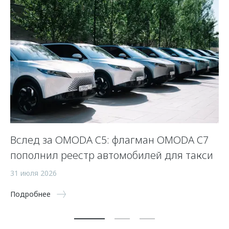
Вслед за OMODA C5: флагман OMODA C7
С
пополнил реестр автомобилей для такси
п
а
31 июля 2026
5 
Подробнее
По